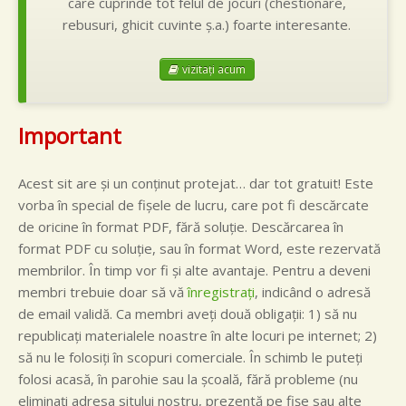
care cuprinde tot felul de jocuri (chestionare,
rebusuri, ghicit cuvinte ş.a.) foarte interesante.
vizitaţi acum
Important
Acest sit are şi un conţinut protejat… dar tot gratuit! Este
vorba în special de fişele de lucru, care pot fi descărcate
de oricine în format PDF, fără soluţie. Descărcarea în
format PDF cu soluţie, sau în format Word, este rezervată
membrilor. În timp vor fi şi alte avantaje. Pentru a deveni
membri trebuie doar să vă
înregistraţi
, indicând o adresă
de email validă. Ca membri aveţi două obligaţii: 1) să nu
republicaţi materialele noastre în alte locuri pe internet; 2)
să nu le folosiţi în scopuri comerciale. În schimb le puteţi
folosi acasă, în parohie sau la şcoală, fără probleme (nu
eliminaţi adresa sitului nostru, prezentă pe fişe sau alte