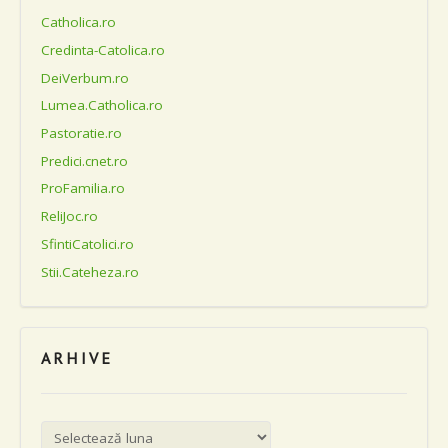
Catholica.ro
Credinta-Catolica.ro
DeiVerbum.ro
Lumea.Catholica.ro
Pastoratie.ro
Predici.cnet.ro
ProFamilia.ro
ReliJoc.ro
SfintiCatolici.ro
Stii.Cateheza.ro
ARHIVE
Arhive