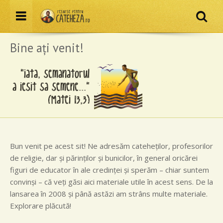
Resurse pentru cateheză
Menu
Că
Bine aţi venit!
Bun venit pe acest sit! Ne adresăm cateheţilor, profesorilor
de religie, dar şi părinţilor şi bunicilor, în general oricărei
figuri de educator în ale credinţei şi sperăm – chiar suntem
convinşi – că veţi găsi aici materiale utile în acest sens. De la
lansarea în 2008 şi până astăzi am strâns multe materiale.
Explorare plăcută!