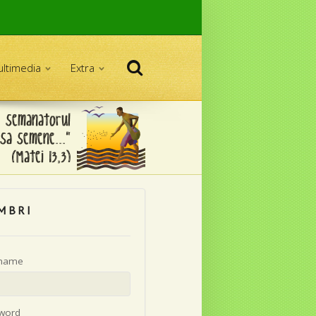
Căutare
ltimedia
Extra
MBRI
name
word