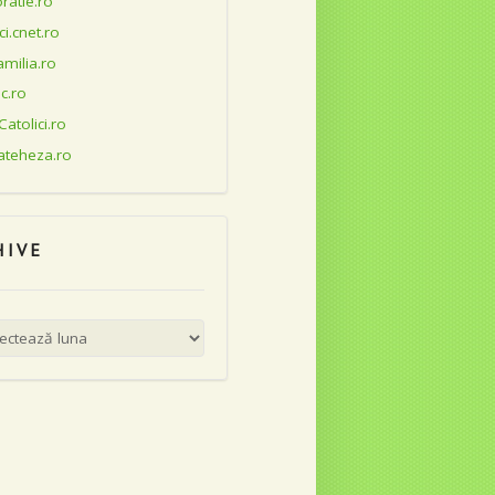
ratie.ro
ci.cnet.ro
milia.ro
oc.ro
Catolici.ro
Cateheza.ro
HIVE
e