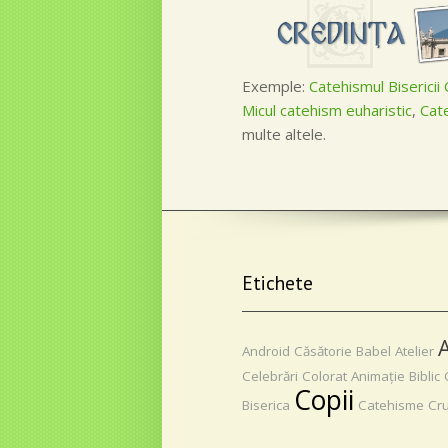
Exemple:
Catehismul Bisericii 
Micul catehism euharistic
,
Cat
multe altele.
Etichete
Android
Căsătorie
Babel
Atelier
Celebrări
Colorat
Animaţie
Biblic
Copii
Biserica
Catehisme
Cr