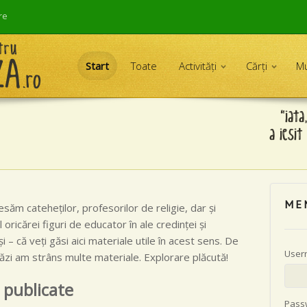
re
Skip
Resurse pentru cateheză
to
Start
Toate
Activităţi
Cărţi
Mu
content
ME
săm cateheţilor, profesorilor de religie, dar şi
al oricărei figuri de educator în ale credinţei şi
– că veţi găsi aici materiale utile în acest sens. De
User
tăzi am strâns multe materiale. Explorare plăcută!
 publicate
Pass