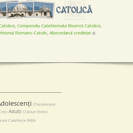
Catolice
,
Compendiu Catehismului Bisericii Catolice
,
ehismul Romano-Catolic
,
Abecedarul credinţei
şi
Adolescenţi
Chestionare
Adulţi
Crez
Crăciun
Botez
ucea
Cateheze
Biblii