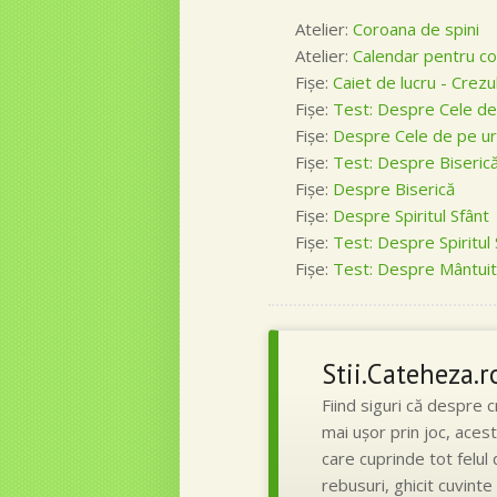
Atelier:
Coroana de spini
Atelier:
Calendar pentru co
Fişe:
Caiet de lucru - Crezu
Fişe:
Test: Despre Cele de
Fişe:
Despre Cele de pe u
Fişe:
Test: Despre Biseric
Fişe:
Despre Biserică
Fişe:
Despre Spiritul Sfânt
Fişe:
Test: Despre Spiritul 
Fişe:
Test: Despre Mântuit
Stii.Cateheza.r
Fiind siguri că despre 
mai uşor prin joc, acest
care cuprinde tot felul 
rebusuri, ghicit cuvinte