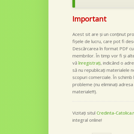
Important
Acest sit are şi un conţinut pr
fişele de lucru, care pot fi de
Descărcarea în format PDF cu 
membrilor. În timp vor fi şi a
vă
înregistraţi
, indicând o adre
să nu republicaţi materialele no
scopuri comerciale. În schimb l
probleme (nu eliminaţi adresa 
materiale!!!).
Vizitaţi situl
Credinta-Catolica.
integral online!