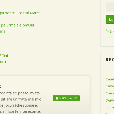
pii pentru Postul Mare
l
 pe urmă ale omului
Regis
rmă
ă
Lost
Sfânt
RE
orul
Cateh
o
Catho
credinţă se poate învăţa
Credi
vizitaţi acum
 sit are un frate mai mic
DeiV
de jocuri (chestionare,
Lume
 ş.a.) foarte interesante.