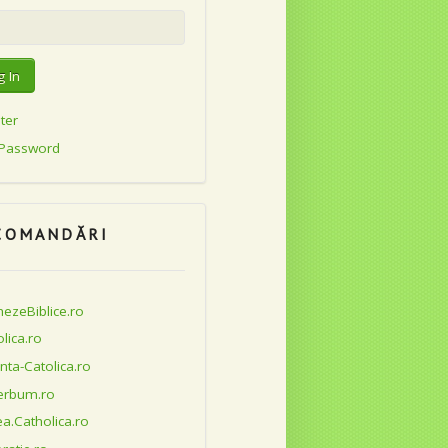
ter
 Password
COMANDĂRI
ezeBiblice.ro
lica.ro
nta-Catolica.ro
erbum.ro
a.Catholica.ro