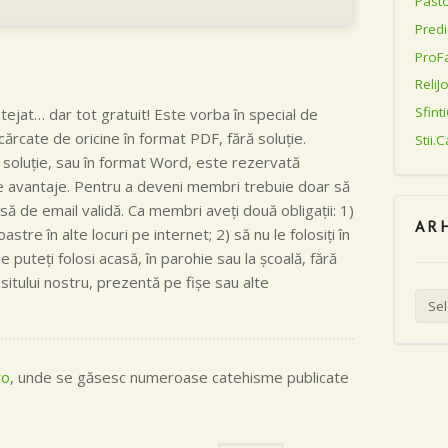
Pasto
Predi
ProFa
ReliJ
Sfinti
otejat… dar tot gratuit! Este vorba în special de
scărcate de oricine în format PDF, fără soluţie.
Stii.
soluţie, sau în format Word, este rezervată
lte avantaje. Pentru a deveni membri trebuie doar să
să de email validă. Ca membri aveţi două obligaţii: 1)
AR
astre în alte locuri pe internet; 2) să nu le folosiţi în
e puteţi folosi acasă, în parohie sau la şcoală, fără
sitului nostru, prezentă pe fişe sau alte
Arhiv
ro
, unde se găsesc numeroase catehisme publicate