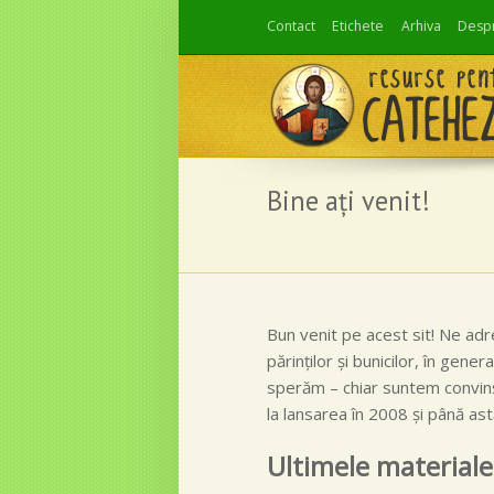
Skip
Contact
Etichete
Arhiva
Desp
to
navigation
Bine aţi venit!
Bun venit pe acest sit! Ne adre
părinţilor şi bunicilor, în gener
sperăm – chiar suntem convinşi 
la lansarea în 2008 şi până as
Ultimele materiale